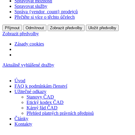
Spravovat možnosti
Spravovat služby
Správa {vendor_count} prodejců
Přečtěte si více o těchto účelech
Příjmout
Odmítnout
Zobrazit předvolby
Uložit předvolby
Zobrazit předvolby
Zásady cookies
Přejít
Aktuálně vyhlášené dražby
k
obsahu
Úvod
FAQ k podmínkám členství
Užitečné odkazy
Stanovy ČAD
Etický kodex ČAD
Kárný řád ČAD
Přehled platných právních předpisů
Články
Kontakty