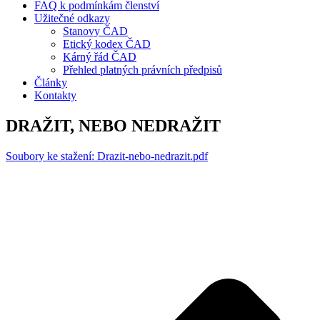
FAQ k podmínkám členství
Užitečné odkazy
Stanovy ČAD
Etický kodex ČAD
Kárný řád ČAD
Přehled platných právních předpisů
Články
Kontakty
DRAŽIT, NEBO NEDRAŽIT
Soubory ke stažení: Drazit-nebo-nedrazit.pdf