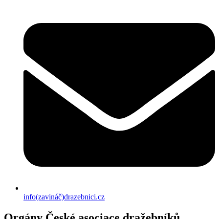
info(zavináč)drazebnici.cz
Orgány České asociace dražebníků