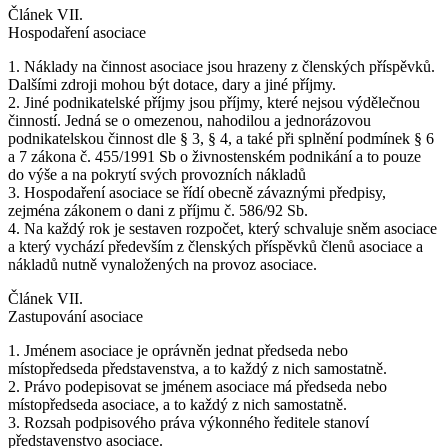
Článek VII.
Hospodaření asociace
1. Náklady na činnost asociace jsou hrazeny z členských příspěvků.
Dalšími zdroji mohou být dotace, dary a jiné příjmy.
2. Jiné podnikatelské příjmy jsou příjmy, které nejsou výdělečnou
činností. Jedná se o omezenou, nahodilou a jednorázovou
podnikatelskou činnost dle § 3, § 4, a také při splnění podmínek § 6
a 7 zákona č. 455/1991 Sb o živnostenském podnikání a to pouze
do výše a na pokrytí svých provozních nákladů
3. Hospodaření asociace se řídí obecně závaznými předpisy,
zejména zákonem o dani z příjmu č. 586/92 Sb.
4. Na každý rok je sestaven rozpočet, který schvaluje sněm asociace
a který vychází především z členských příspěvků členů asociace a
nákladů nutně vynaložených na provoz asociace.
Článek VII.
Zastupování asociace
1. Jménem asociace je oprávněn jednat předseda nebo
místopředseda představenstva, a to každý z nich samostatně.
2. Právo podepisovat se jménem asociace má předseda nebo
místopředseda asociace, a to každý z nich samostatně.
3. Rozsah podpisového práva výkonného ředitele stanoví
představenstvo asociace.