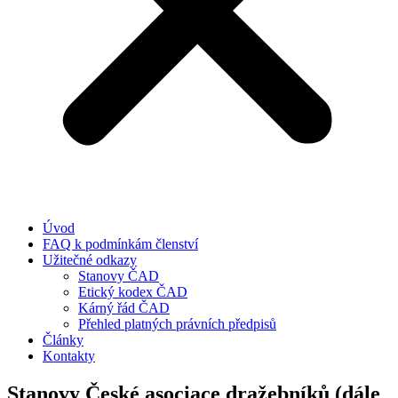
Úvod
FAQ k podmínkám členství
Užitečné odkazy
Stanovy ČAD
Etický kodex ČAD
Kárný řád ČAD
Přehled platných právních předpisů
Články
Kontakty
Stanovy České asociace dražebníků (dále