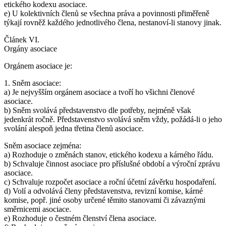
etického kodexu asociace.
e) U kolektivních členů se všechna práva a povinnosti přiměřeně
týkají rovněž každého jednotlivého člena, nestanoví-li stanovy jinak.
Článek VI.
Orgány asociace
Orgánem asociace je:
1. Sněm asociace:
a) Je nejvyšším orgánem asociace a tvoří ho všichni členové
asociace.
b) Sněm svolává představenstvo dle potřeby, nejméně však
jedenkrát ročně. Představenstvo svolává sněm vždy, požádá-li o jeho
svolání alespoň jedna třetina členů asociace.
Sněm asociace zejména:
a) Rozhoduje o změnách stanov, etického kodexu a kárného řádu.
b) Schvaluje činnost asociace pro příslušné období a výroční zprávu
asociace.
c) Schvaluje rozpočet asociace a roční účetní závěrku hospodaření.
d) Volí a odvolává členy představenstva, revizní komise, kárné
komise, popř. jiné osoby určené těmito stanovami či závaznými
směrnicemi asociace.
e) Rozhoduje o čestném členství člena asociace.