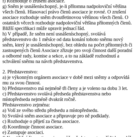
f) Rozhoduje o zrušení asociace.
g) Sněm je usnášeníschopný, je-li přítomna nadpoloviční většina
všech členů. Hlasovací právo členů asociace je rovné. O zrušení
asociace rozhoduje sněm dvoutřetinovou většinou všech členů. O
ostatních věcech rozhoduje nadpoloviční většina přítomných členů.
Bližší specifikaci může upravit jednací řád.
h) V případě, že sněm není usnášeníschopný, svolává
představenstvo do 1 měsíce od data konání tohoto sněmu nový
sněm, který je usnášeníschopný, bez ohledu na počet přítomných či
zastoupených členů Asociace zřizuje pro svoji činnost další poradní
a odborné rady, komise a sekce, a to na základě rozhodnutí a
schválení sněmu na návrh představenstva.
2. Představenstvo:
a) je výkonným orgánem asociace v době mezi sněmy a odpovídá
mu za svou činnost.
b) Představenstvo má nejméně tři členy a je voleno na dobu 3 let.
c) Představenstvo svolává předseda představenstva nebo
místopředseda nejméně dvakrát ročně.
Představenstvo zejména:
a) Volí ze svého středu předsedu a místopředsedu.
b) Svolává sněm asociace a připravuje pro ně podklady.
c) Rozhoduje o přijetí za člena asociace.
d) Koordinuje činnost asociace.
e) Zastupuje asociaci.