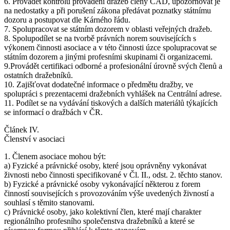
6. Provádět kontrolu provádění dražeb členy ČAD, upozorňovat je
na nedostatky a při porušení zákona předávat poznatky státnímu
dozoru a postupovat dle Kárného řádu.
7. Spolupracovat se státním dozorem v oblasti veřejných dražeb.
8. Spolupodílet se na tvorbě právních norem souvisejících s
výkonem činnosti asociace a v této činnosti úzce spolupracovat se
státním dozorem a jinými profesními skupinami či organizacemi.
9.Provádět certifikaci odborné a profesionální úrovně svých členů a
ostatních dražebníků.
10. Zajišťovat dodatečné informace o předmětu dražby, ve
spolupráci s prezentacemi dražebních vyhlášek na Centrální adrese.
11. Podílet se na vydávání tiskových a dalších materiálů týkajících
se informací o dražbách v ČR.
Článek IV.
Členství v asociaci
1. Členem asociace mohou být:
a) Fyzické a právnické osoby, které jsou oprávněny vykonávat
živnosti nebo činnosti specifikované v Čl. II., odst. 2. těchto stanov.
b) Fyzické a právnické osoby vykonávající některou z forem
činností souvisejících s provozováním výše uvedených živností a
souhlasí s těmito stanovami.
c) Právnické osoby, jako kolektivní člen, které mají charakter
regionálního profesního společenstva dražebníků a které se