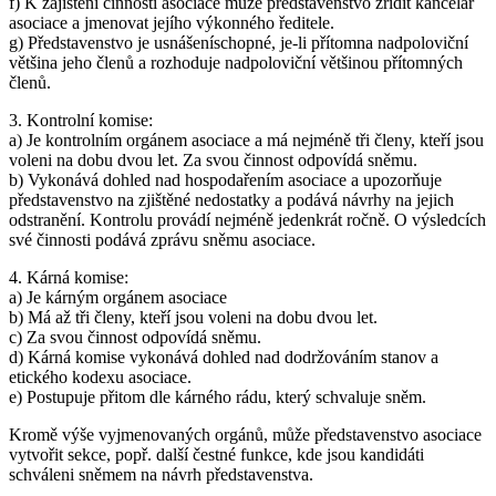
f) K zajištění činnosti asociace může představenstvo zřídit kancelář
asociace a jmenovat jejího výkonného ředitele.
g) Představenstvo je usnášeníschopné, je-li přítomna nadpoloviční
většina jeho členů a rozhoduje nadpoloviční většinou přítomných
členů.
3. Kontrolní komise:
a) Je kontrolním orgánem asociace a má nejméně tři členy, kteří jsou
voleni na dobu dvou let. Za svou činnost odpovídá sněmu.
b) Vykonává dohled nad hospodařením asociace a upozorňuje
představenstvo na zjištěné nedostatky a podává návrhy na jejich
odstranění. Kontrolu provádí nejméně jedenkrát ročně. O výsledcích
své činnosti podává zprávu sněmu asociace.
4. Kárná komise:
a) Je kárným orgánem asociace
b) Má až tři členy, kteří jsou voleni na dobu dvou let.
c) Za svou činnost odpovídá sněmu.
d) Kárná komise vykonává dohled nad dodržováním stanov a
etického kodexu asociace.
e) Postupuje přitom dle kárného rádu, který schvaluje sněm.
Kromě výše vyjmenovaných orgánů, může představenstvo asociace
vytvořit sekce, popř. další čestné funkce, kde jsou kandidáti
schváleni sněmem na návrh představenstva.