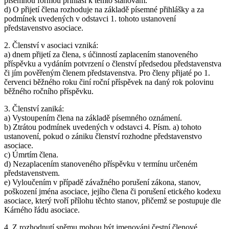
písemnou formou přihlásí k těmto stanovám.
d) O přijetí člena rozhoduje na základě písemné přihlášky a za
podmínek uvedených v odstavci 1. tohoto ustanovení
představenstvo asociace.
2. Členství v asociaci vzniká:
a) dnem přijetí za člena, s účinností zaplacením stanoveného
příspěvku a vydáním potvrzení o členství předsedou představenstva
či jím pověřeným členem představenstva. Pro členy přijaté po 1.
červenci běžného roku činí roční příspěvek na daný rok polovinu
běžného ročního příspěvku.
3. Členství zaniká:
a) Vystoupením člena na základě písemného oznámení.
b) Ztrátou podmínek uvedených v odstavci 4. Písm. a) tohoto
ustanovení, pokud o zániku členství rozhodne představenstvo
asociace.
c) Úmrtím člena.
d) Nezaplacením stanoveného příspěvku v termínu určeném
představenstvem.
e) Vyloučením v případě závažného porušení zákona, stanov,
poškození jména asociace, jejího člena či porušení etického kodexu
asociace, který tvoří přílohu těchto stanov, přičemž se postupuje dle
Kárného řádu asociace.
4. Z rozhodnutí sněmu mohou být jmenováni čestní členové