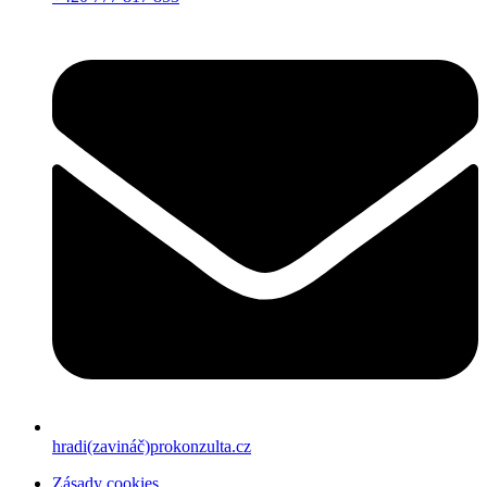
hradi(zavináč)prokonzulta.cz
Zásady cookies