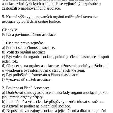
asociace z řad fyzických osob, kteří se výjimečným způsobem
zasloužili o naplňování cílů asociace.
5. Kromě výše vyjmenovaných orgánů může představenstvo
asociace vytvořit další čestné funkce.
Článek V.
Práva a povinnosti členů asociace
1. Člen má právo zejména:
a) Podílet se na činnosti asociace.
b) Volit do orgánů asociace.
c) Být volen do orgánů asociace, pokud je členem asociace alespoň
jeden rok.
d) Obracet se na orgány asociace se stížnostmi, podněty a žádostmi
o vyjádření a být informován o stavu jejich vyřízení.
e) Být průběžně informován o činnosti asociace.
f) Využívat síť služeb asociace.
2. Povinnosti členů Asociace:
a) Dodržovat stanovy asociace a další řády orgánů asociace, pokud
jsou těmito orgány přijaty.
b) Platit řádně a včas členské příspěvky a zúčastňovat se sněmu.
c) Aktivně se podílet na plnění cílů sociace.
d) Nepoškozovat zájmy asociace a jejích členů a dbát na naplnění