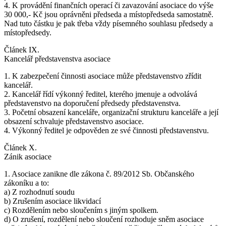
4. K provádění finančních operací či zavazování asociace do výše
30 000,- Kč jsou oprávněni předseda a místopředseda samostatně.
Nad tuto částku je pak třeba vždy písemného souhlasu předsedy a
místopředsedy.
Článek IX.
Kancelář představenstva asociace
1. K zabezpečení činnosti asociace může představenstvo zřídit
kancelář.
2. Kancelář řídí výkonný ředitel, kterého jmenuje a odvolává
představenstvo na doporučení předsedy představenstva.
3. Početní obsazení kanceláře, organizační strukturu kanceláře a její
obsazení schvaluje představenstvo asociace.
4. Výkonný ředitel je odpověden ze své činnosti představenstvu.
Článek X.
Zánik asociace
1. Asociace zanikne dle zákona č. 89/2012 Sb. Občanského
zákoníku a to:
a) Z rozhodnutí soudu
b) Zrušením asociace likvidací
c) Rozdělením nebo sloučením s jiným spolkem.
d) O zrušení, rozdělení nebo sloučení rozhoduje sněm asociace