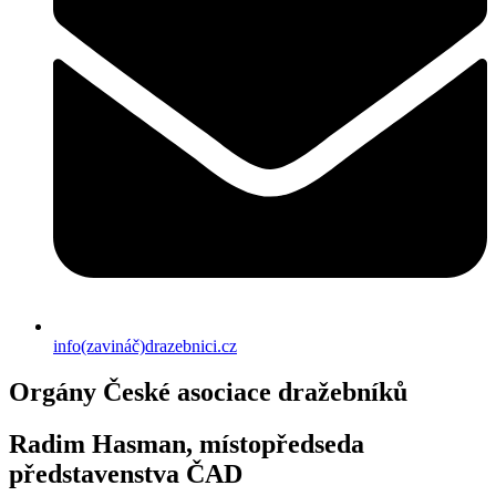
info(zavináč)drazebnici.cz
Orgány České asociace dražebníků
Radim Hasman, místopředseda
představenstva ČAD