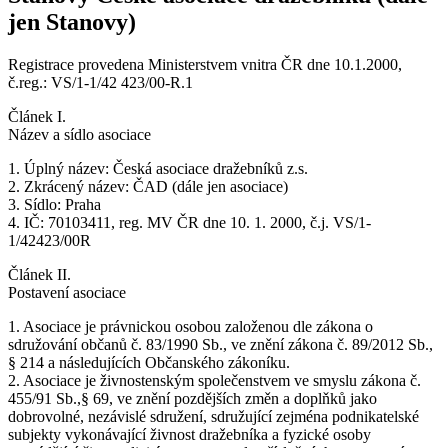
jen Stanovy)
Registrace provedena Ministerstvem vnitra ČR dne 10.1.2000,
č.reg.: VS/1-1/42 423/00-R.1
Článek I.
Název a sídlo asociace
1. Úplný název: Česká asociace dražebníků z.s.
2. Zkrácený název: ČAD (dále jen asociace)
3. Sídlo: Praha
4. IČ: 70103411, reg. MV ČR dne 10. 1. 2000, č.j. VS/1-
1/42423/00R
Článek II.
Postavení asociace
1. Asociace je právnickou osobou založenou dle zákona o
sdružování občanů č. 83/1990 Sb., ve znění zákona č. 89/2012 Sb.,
§ 214 a následujících Občanského zákoníku.
2. Asociace je živnostenským společenstvem ve smyslu zákona č.
455/91 Sb.,§ 69, ve znění pozdějších změn a doplňků jako
dobrovolné, nezávislé sdružení, sdružující zejména podnikatelské
subjekty vykonávající živnost dražebníka a fyzické osoby