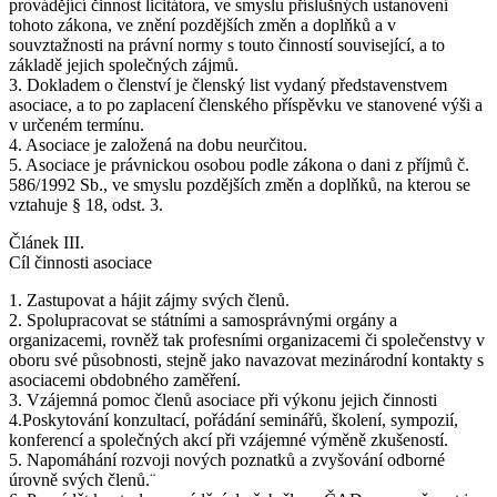
provádějící činnost licitátora, ve smyslu příslušných ustanovení
tohoto zákona, ve znění pozdějších změn a doplňků a v
souvztažnosti na právní normy s touto činností související, a to
základě jejich společných zájmů.
3. Dokladem o členství je členský list vydaný představenstvem
asociace, a to po zaplacení členského příspěvku ve stanovené výši a
v určeném termínu.
4. Asociace je založená na dobu neurčitou.
5. Asociace je právnickou osobou podle zákona o dani z příjmů č.
586/1992 Sb., ve smyslu pozdějších změn a doplňků, na kterou se
vztahuje § 18, odst. 3.
Článek III.
Cíl činnosti asociace
1. Zastupovat a hájit zájmy svých členů.
2. Spolupracovat se státními a samosprávnými orgány a
organizacemi, rovněž tak profesními organizacemi či společenstvy v
oboru své působnosti, stejně jako navazovat mezinárodní kontakty s
asociacemi obdobného zaměření.
3. Vzájemná pomoc členů asociace při výkonu jejich činnosti
4.Poskytování konzultací, pořádání seminářů, školení, sympozií,
konferencí a společných akcí při vzájemné výměně zkušeností.
5. Napomáhání rozvoji nových poznatků a zvyšování odborné
úrovně svých členů.¨