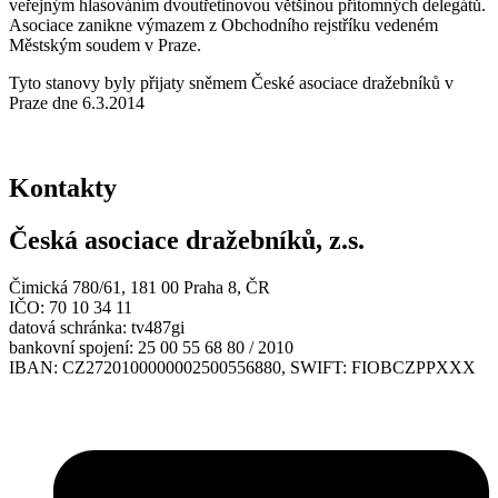
veřejným hlasováním dvoutřetinovou většinou přítomných delegátů.
Asociace zanikne výmazem z Obchodního rejstříku vedeném
Městským soudem v Praze.
Tyto stanovy byly přijaty sněmem České asociace dražebníků v
Praze dne 6.3.2014
Kontakty
Česká asociace dražebníků, z.s.
Čimická 780/61, 181 00 Praha 8, ČR
IČO: 70 10 34 11
datová schránka: tv487gi
bankovní spojení: 25 00 55 68 80 / 2010
IBAN: CZ2720100000002500556880, SWIFT: FIOBCZPPXXX