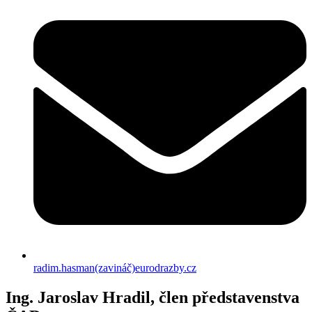
radim.hasman(zavináč)eurodrazby.cz
Ing. Jaroslav Hradil, člen představenstva