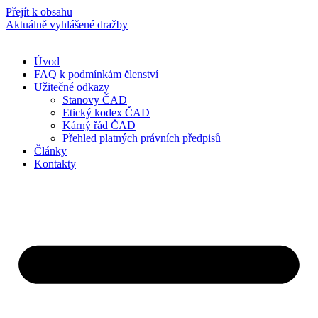
Přejít k obsahu
Aktuálně vyhlášené dražby
Úvod
FAQ k podmínkám členství
Užitečné odkazy
Stanovy ČAD
Etický kodex ČAD
Kárný řád ČAD
Přehled platných právních předpisů
Články
Kontakty