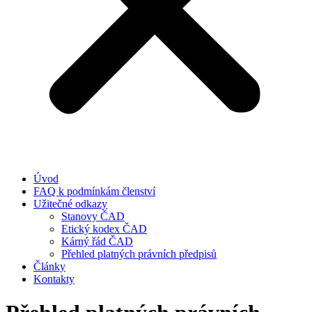
Úvod
FAQ k podmínkám členství
Užitečné odkazy
Stanovy ČAD
Etický kodex ČAD
Kárný řád ČAD
Přehled platných právních předpisů
Články
Kontakty