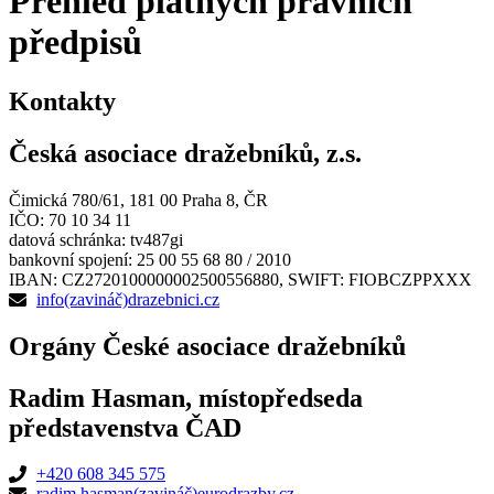
Přehled platných právních
předpisů
Kontakty
Česká asociace dražebníků, z.s.
Čimická 780/61, 181 00 Praha 8, ČR
IČO: 70 10 34 11
datová schránka: tv487gi
bankovní spojení: 25 00 55 68 80 / 2010
IBAN: CZ2720100000002500556880, SWIFT: FIOBCZPPXXX
info(zavináč)drazebnici.cz
Orgány České asociace dražebníků
Radim Hasman, místopředseda
představenstva ČAD
+420 608 345 575
radim.hasman(zavináč)eurodrazby.cz