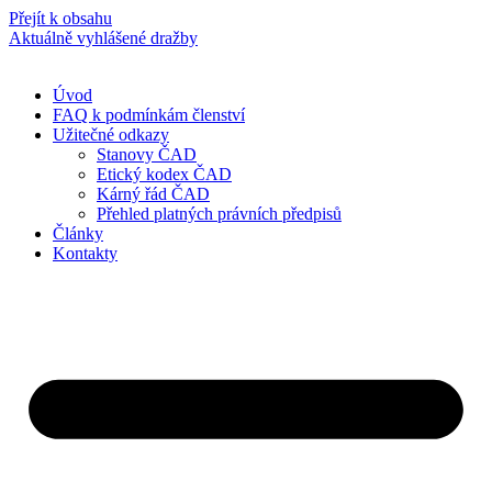
Přejít k obsahu
Aktuálně vyhlášené dražby
Úvod
FAQ k podmínkám členství
Užitečné odkazy
Stanovy ČAD
Etický kodex ČAD
Kárný řád ČAD
Přehled platných právních předpisů
Články
Kontakty