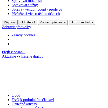
Spravovat možnosti
Spravovat služby
Správa {vendor_count} prodejců
Přečtěte si více o těchto účelech
Příjmout
Odmítnout
Zobrazit předvolby
Uložit předvolby
Zobrazit předvolby
Zásady cookies
Přejít k obsahu
Aktuálně vyhlášené dražby
Úvod
FAQ k podmínkám členství
Užitečné odkazy