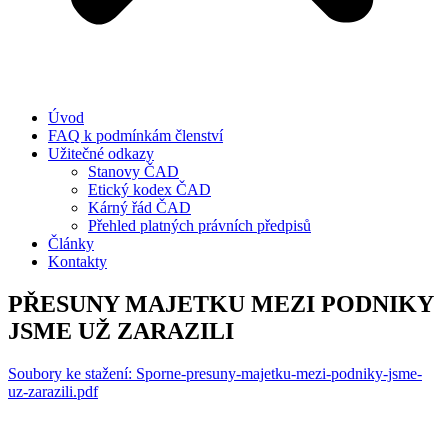
Úvod
FAQ k podmínkám členství
Užitečné odkazy
Stanovy ČAD
Etický kodex ČAD
Kárný řád ČAD
Přehled platných právních předpisů
Články
Kontakty
PŘESUNY MAJETKU MEZI PODNIKY
JSME UŽ ZARAZILI
Soubory ke stažení: Sporne-presuny-majetku-mezi-podniky-jsme-
uz-zarazili.pdf