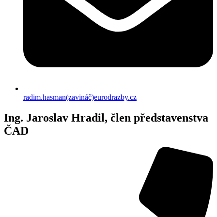
radim.hasman(zavináč)eurodrazby.cz
Ing. Jaroslav Hradil, člen představenstva
ČAD