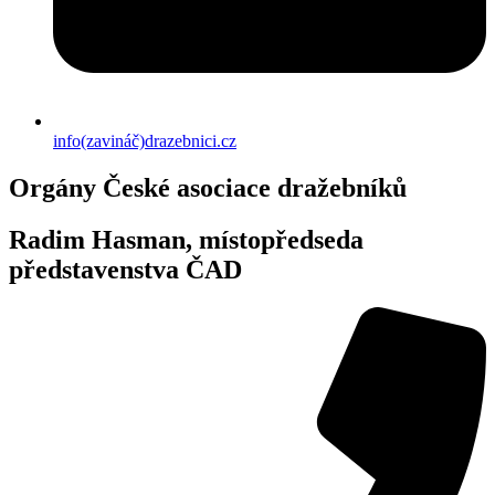
info(zavináč)drazebnici.cz
Orgány České asociace dražebníků
Radim Hasman, místopředseda
představenstva ČAD