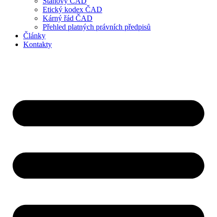
Stanovy ČAD
Etický kodex ČAD
Kárný řád ČAD
Přehled platných právních předpisů
Články
Kontakty