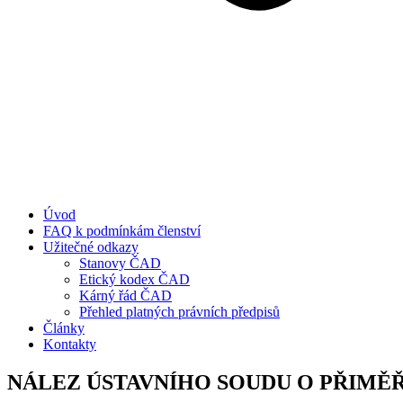
Úvod
FAQ k podmínkám členství
Užitečné odkazy
Stanovy ČAD
Etický kodex ČAD
Kárný řád ČAD
Přehled platných právních předpisů
Články
Kontakty
NÁLEZ ÚSTAVNÍHO SOUDU O PŘIMĚ