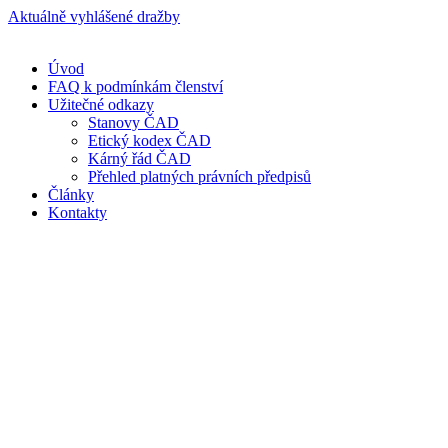
Přejít
Aktuálně vyhlášené dražby
k
obsahu
Úvod
FAQ k podmínkám členství
Užitečné odkazy
Stanovy ČAD
Etický kodex ČAD
Kárný řád ČAD
Přehled platných právních předpisů
Články
Kontakty