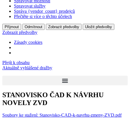
Spravovat možnosti
Spravovat služby
Správa {vendor_count} prodejců
Přečtěte si více o těchto účelech
Příjmout
Odmítnout
Zobrazit předvolby
Uložit předvolby
Zobrazit předvolby
Zásady cookies
Přejít k obsahu
Aktuálně vyhlášené dražby
STANOVISKO ČAD K NÁVRHU
NOVELY ZVD
Soubory ke stažení: Stanovisko-CAD-k-navrhu-zmeny-ZVD.pdf