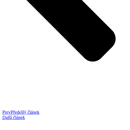
Prev
Předešlý článek
Další článek