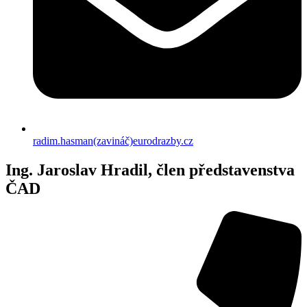
radim.hasman(zavináč)eurodrazby.cz
Ing. Jaroslav Hradil, člen představenstva
ČAD