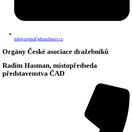
info(zavináč)drazebnici.cz
Orgány České asociace dražebníků
Radim Hasman, místopředseda
představenstva ČAD