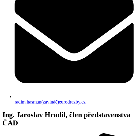
radim.hasman(zavináč)eurodrazby.cz
Ing. Jaroslav Hradil, člen představenstva
ČAD