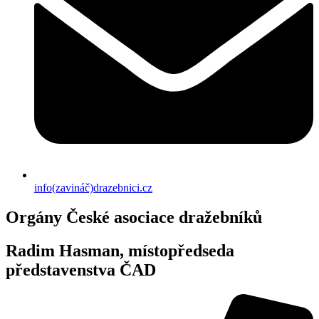
info(zavináč)drazebnici.cz
Orgány České asociace dražebníků
Radim Hasman, místopředseda
představenstva ČAD