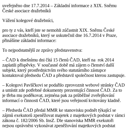
uveřejněno dne 17.7.2014 – Základní informace z XIX. Sněmu
České asociace dražebníků
Vážení kolegové dražebníci,
pro ty z vás, kteří jste se nemohli zúčastnit XIX. Sněmu České
asociace dražebníků, který se uskutečnil dne 16.7.2014 v Praze,
přinášíme základní informace:
To nejpodstatnější ze zprávy představenstva:
– ČAD k dnešnímu dni čítá 15 členů ČAD, kteří na rok 2014
zaplatili příspěvky. V současné době má zájem o členství další
subjekt, který prostřednictvím svého statutárního zástupce
kontaktoval předsedu ČAD a představil společnost kterou zastupuje.
– Kolegovi Pavlíčkovi se podařilo zprovoznit webové stránky ČAD
a umístit zde potřebné dokumenty prezentující činnost ČAD. Za to
je třeba mu poděkovat, zejména pak za průběžné zveřejňování
informací o činnosti ČAD, které jsou veřejností kvitovány kladně.
– Předseda ČAD předal MMR ke stanovisku podnět týkající se
zájmů exekutorů zpeněžovat majetek z majetkových podstat v rámci
zákona č. 182/2006 Sb. InsZ. Dle stanoviska MMR exekutoři
nejsou oprávněni vykonávat zpeněžování majetkových podstat