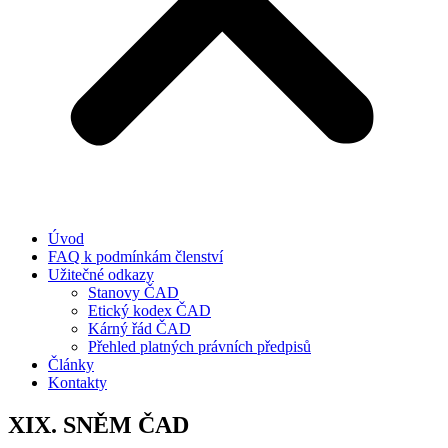
Úvod
FAQ k podmínkám členství
Užitečné odkazy
Stanovy ČAD
Etický kodex ČAD
Kárný řád ČAD
Přehled platných právních předpisů
Články
Kontakty
XIX. SNĚM ČAD