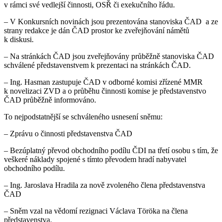
v rámci své vedlejší činnosti, OSŘ či exekučního řádu.
– V Konkursních novinách jsou prezentována stanoviska ČAD a ze
strany redakce je dán ČAD prostor ke zveřejňování námětů
k diskusi.
– Na stránkách ČAD jsou zveřejňovány průběžně stanoviska ČAD
schválené představenstvem k prezentaci na stránkách ČAD.
– Ing. Hasman zastupuje ČAD v odborné komisi zřízené MMR
k novelizaci ZVD a o průběhu činnosti komise je představenstvo
ČAD průběžně informováno.
To nejpodstatnější se schváleného usnesení sněmu:
– Zprávu o činnosti představenstva ČAD
– Bezúplatný převod obchodního podílu ČDI na třetí osobu s tím, že
veškeré náklady spojené s tímto převodem hradí nabyvatel
obchodního podílu.
– Ing. Jaroslava Hradila za nově zvoleného člena představenstva
ČAD
– Sněm vzal na vědomí rezignaci Václava Töröka na člena
představenstva.