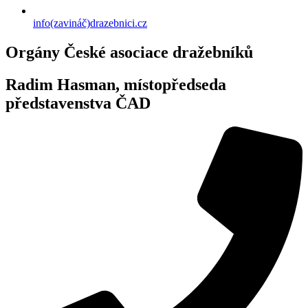
info(zavináč)drazebnici.cz
Orgány České asociace dražebníků
Radim Hasman, místopředseda
představenstva ČAD