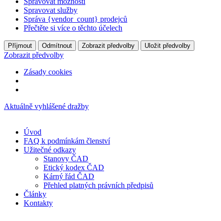
Spravovat možnosti
Spravovat služby
Správa {vendor_count} prodejců
Přečtěte si více o těchto účelech
Příjmout
Odmítnout
Zobrazit předvolby
Uložit předvolby
Zobrazit předvolby
Zásady cookies
Přejít
Aktuálně vyhlášené dražby
k
obsahu
Úvod
FAQ k podmínkám členství
Užitečné odkazy
Stanovy ČAD
Etický kodex ČAD
Kárný řád ČAD
Přehled platných právních předpisů
Články
Kontakty