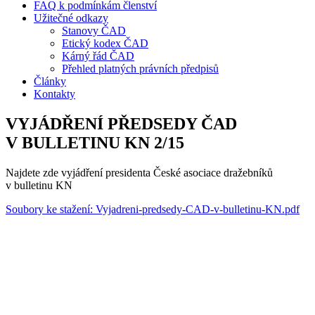
FAQ k podmínkám členství
Užitečné odkazy
Stanovy ČAD
Etický kodex ČAD
Kárný řád ČAD
Přehled platných právních předpisů
Články
Kontakty
VYJÁDŘENÍ PŘEDSEDY ČAD
V BULLETINU KN 2/15
Najdete zde vyjádření presidenta České asociace dražebníků
v bulletinu KN
Soubory ke stažení: Vyjadreni-predsedy-CAD-v-bulletinu-KN.pdf