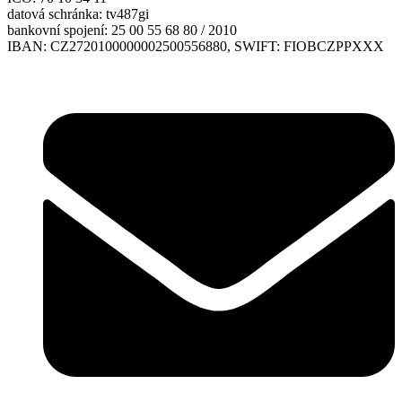
datová schránka: tv487gi
bankovní spojení: 25 00 55 68 80 / 2010
IBAN: CZ2720100000002500556880, SWIFT: FIOBCZPPXXX