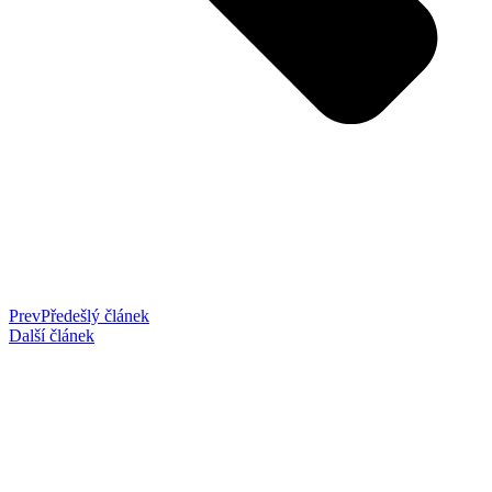
Prev
Předešlý článek
Další článek